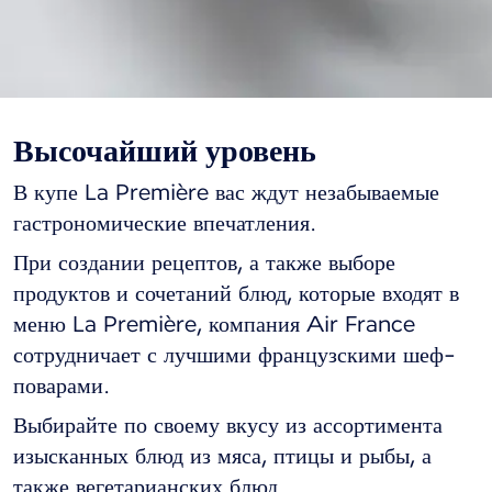
Высочайший уровень
La Première,
В купе La Première вас ждут незабываемые
путешествие в мир
гастрономические впечатления.
французской
При создании рецептов, а также выборе
продуктов и сочетаний блюд, которые входят в
гастрономии
меню La Première, компания Air France
сотрудничает с лучшими французскими шеф-
поварами.
Выбирайте по своему вкусу из ассортимента
изысканных блюд из мяса, птицы и рыбы, а
также вегетарианских блюд.