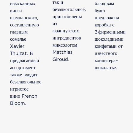
так и
изысканных
блюд вам
безалкогольные,
вин и
будет
приготовлены
шампанского,
предложена
из
составленную
коробка с
французских
главным
3 фирменными
ингредиентов
сомелье
шоколадными
миксологом
Xavier
конфетами от
Matthias
Thuizat. В
известного
Giroud.
предлагаемый
кондитера-
ассортимент
шоколатье.
также входит
безалкогольное
игристое
вино French
Bloom.
Доступен новый контент 1 из 1