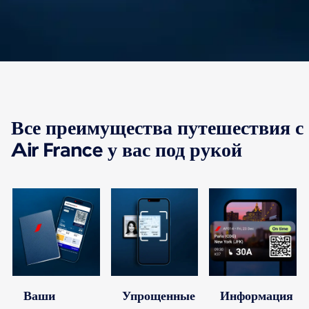
В приложении
Все преимущества путешествия с
появилось множество
Air France у вас под рукой
новых функций
С приложением Air France управляйте своей
поездкой — от покупки билета до прибытия в
пункт назначения.
Ваши
Упрощенные
Информация