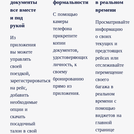
документы
формальности
в реальном
все вместе
времени
С помощью
и под
камеры
Просматривайте
рукой
телефона
информацию
прикрепите
о своих
Из
копии
текущих и
приложения
документов,
предстоящих
вы можете
удостоверяющих
рейсах или
управлять
личность, к
отслеживайте
своей
своему
перемещение
поездкой,
бронированию
своего
зарегистрироваться
прямо из
багажа в
на рейс,
приложения.
реальном
добавить
времени с
необходимые
помощью
опции и
виджетов на
скачать
главной
посадочный
странице
талон в свой